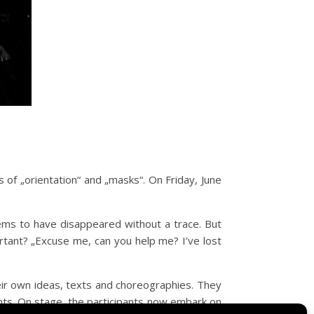
 of „orientation“ and „masks“. On Friday, June
ms to have disappeared without a trace. But
ortant? „Excuse me, can you help me? I’ve lost
eir own ideas, texts and choreographies. They
hts. On stage, the participants now embark on